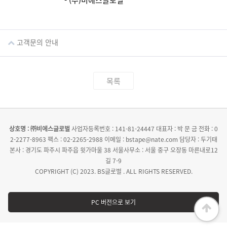
- (주)비에스글로벌
고객문의 안내
목록
상호명 : ㈜비에스글로벌
사업자등록번호 : 141-81-24447
대표자 : 박 문 금
전화 : 0
2-2277-8963
팩스 : 02-2265-2988
이메일 : bstape@nate.com
담당자 : 두기태
본사 : 경기도 파주시 파주읍 윗가마울 38
서울사무소 : 서울 중구 오장동 마른내로12
길 7-9
COPYRIGHT (C) 2023. BS글로벌 . ALL RIGHTS RESERVED.
PC 버전으로 보기