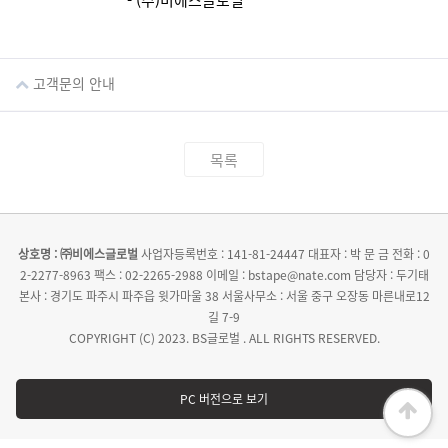
- (주)비에스글로벌
고객문의 안내
목록
상호명 : ㈜비에스글로벌
사업자등록번호 : 141-81-24447
대표자 : 박 문 금
전화 : 0
2-2277-8963
팩스 : 02-2265-2988
이메일 : bstape@nate.com
담당자 : 두기태
본사 : 경기도 파주시 파주읍 윗가마울 38
서울사무소 : 서울 중구 오장동 마른내로12
길 7-9
COPYRIGHT (C) 2023. BS글로벌 . ALL RIGHTS RESERVED.
PC 버전으로 보기