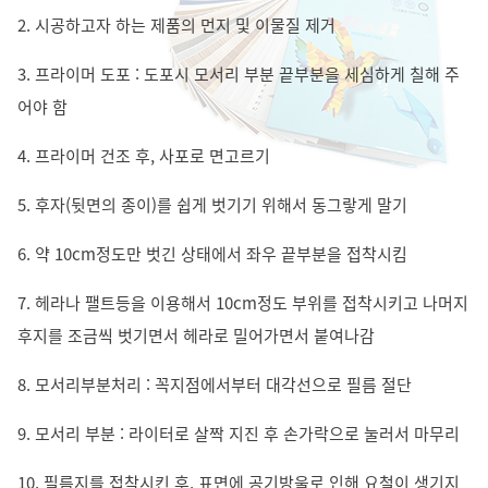
2. 시공하고자 하는 제품의 먼지 및 이물질 제거
3. 프라이머 도포 : 도포시 모서리 부분 끝부분을 세심하게 칠해 주
어야 함
4. 프라이머 건조 후, 사포로 면고르기
5. 후자(뒷면의 종이)를 쉽게 벗기기 위해서 동그랗게 말기
6. 약 10cm정도만 벗긴 상태에서 좌우 끝부분을 접착시킴
7. 헤라나 팰트등을 이용해서 10cm정도 부위를 접착시키고 나머지
후지를 조금씩 벗기면서 헤라로 밀어가면서 붙여나감
8. 모서리부분처리 : 꼭지점에서부터 대각선으로 필름 절단
9. 모서리 부분 : 라이터로 살짝 지진 후 손가락으로 눌러서 마무리
10. 필름지를 접착시킨 후, 표면에 공기방울로 인해 요철이 생기지