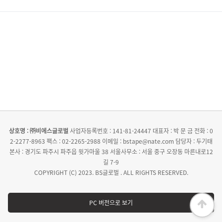
상호명 : ㈜비에스글로벌
사업자등록번호 : 141-81-24447
대표자 : 박 문 금
전화 : 0
2-2277-8963
팩스 : 02-2265-2988
이메일 : bstape@nate.com
담당자 : 두기태
본사 : 경기도 파주시 파주읍 윗가마울 38
서울사무소 : 서울 중구 오장동 마른내로12
길 7-9
COPYRIGHT (C) 2023. BS글로벌 . ALL RIGHTS RESERVED.
PC 버전으로 보기